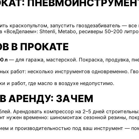
АТ: ПНЕВМОИНСТРУМЕНТ 
сить краскопультом, запустить гвоздезабиватель — вс
в «ВсеДелаем»: Shtenli, Metabo, ресиверы 50–200 литров
В В ПРОКАТЕ
0 л
— для гаража, мастерской. Покраска, продувка, п
ых работ: несколько инструментов одновременно. Гво
и и работ, где масло в воздухе недопустимо.
В АРЕНДУ: ЗАЧЕМ
ублей. Арендовать компрессор на 2–5 дней строительны
нт нужен временно: шиномонтаж сезонной резины, покр
ием и производительностью под ваш инструмент — по