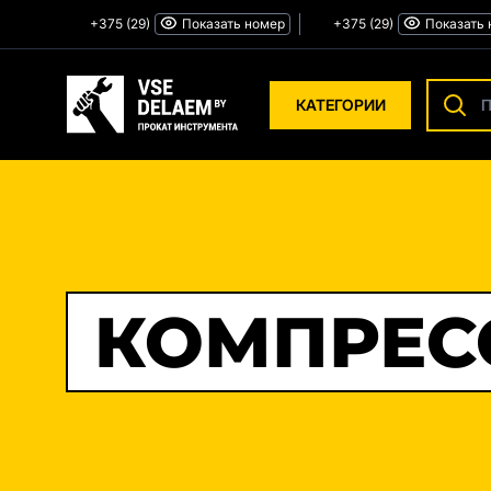
Skip
+375 (29)
Показать номер
+375 (29)
Показать
to
content
КАТЕГОРИИ
Поиск
товаро
ЭЛЕКТРОИНСТРУМЕНТ
Б
СТРОИТЕЛЬНОЕ ОБОРУДОВАНИЕ
ДЛЯ ОТДЕЛОЧНЫХ РАБ
КОМПРЕС