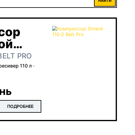
НАЙТИ
сор
ой
й
BELT PRO
ресивер 110 л ·
ень
ПОДРОБНЕЕ