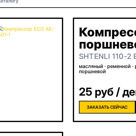
Компрес
поршнев
ременно
SHTENLI 110-2 
масляный · ременной · 
поршневой
25 руб / д
ЗАКАЗАТЬ СЕЙЧАС