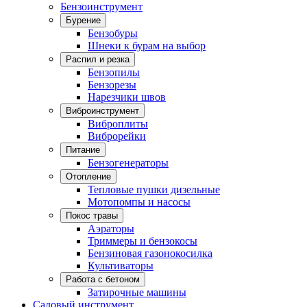
Бензоинструмент
Бурение
Бензобуры
Шнеки к бурам на выбор
Распил и резка
Бензопилы
Бензорезы
Нарезчики швов
Виброинструмент
Виброплиты
Виброрейки
Питание
Бензогенераторы
Отопление
Тепловые пушки дизельные
Мотопомпы и насосы
Покос травы
Аэраторы
Триммеры и бензокосы
Бензиновая газонокосилка
Культиваторы
Работа с бетоном
Затирочные машины
Садовый инструмент