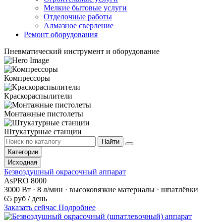
Мелкие бытовые услуги
Отделочные работы
Алмазное сверление
Ремонт оборудования
Пневматический инструмент и оборудование
Компрессоры
Подробнее
Краскораспылители
Подробнее
Монтажные пистолеты
Подробнее
Штукатурные станции
Подробнее
Поиск
Найти
по
Категории
каталогу
Исходная
Безвоздушный окрасочный аппарат
AsPRO 8000
3000 Вт · 8 л/мин · высоковязкие материалы · шпатлёвки
65 руб / день
Заказать сейчас
Подробнее