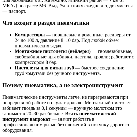
Мы находимся в аг. Хатежино, Минский район — 7 км от
МКАД по трассе М6. Выдаём технику ежедневно, документы
— паспорт.
Что входит в раздел пневматики
Компрессоры
— поршневые и ременные, ресиверы от
24 до 100 л, давление 8–10 бар. Под любой объём
пневматических задач.
Монтажные пистолеты (нейлеры)
— гвоздезабивные,
скобозабивные; для обивки, настила, кровли; работают с
компрессором 8 бар.
Пистолеты для вязки труб
— быстрое соединение
труб хомутами без ручного инструмента.
Почему пневматика, а не электроинструмент
Пневматические инструменты легче, не перегреваются при
непрерывной работе и служат дольше. Монтажный пистолет
забивает гвоздь за 0,1 секунды — вручную молотком это
занимает в 20–30 раз больше.
Взять пневматический
инструмент напрокат
— значит работать в
профессиональном ритме без вложений в покупку дорогого
оборудования.