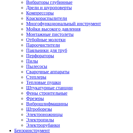
Вибраторы глубинные
Дрели и шуроповерты
Компрессоры
Краскораспылители
Многофункциональный инструмент
Мойки высокого давления
Монтажные пистолеты
Отбойные молотки
Пароочистители
Паяльники для труб
Перфораторы
Пилы
Пылесосы
Сварочные аппараты
Степлеры
Тепловые пушки
Штукатурные станции
Фены строительные
Фрезеры
Виброшлифмашины
Штроборезы
Электроножницы
Электропилы
Электрорубанки
Бензоинструмент