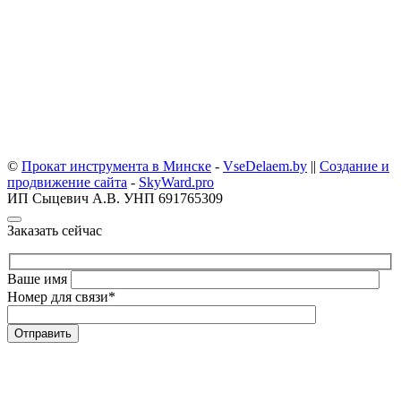
©
Прокат инструмента в Минске
-
VseDelaem.by
||
Создание и
продвижение сайта
-
SkyWard.pro
ИП Сыцевич А.В. УНП 691765309
Заказать сейчас
Ваше имя
Номер для связи
*