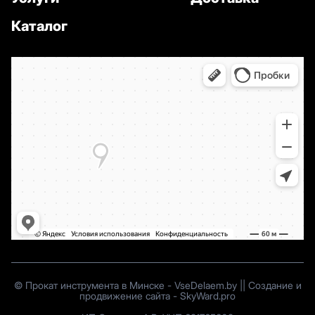
Самовывоз из аг. Хатежино или доставка.
Звоните:
+375 (29) 558-59-43
.
Аренда
Каталог
захватов для бордюров в Минске
— в
«ВсеДелаем»
.
ЗАХВАТЫ ДЛЯ БОРДЮРОВ
НАПРОКАТ: ДОСТАВЛЯЕМ
ПО МИНСКОМУ РАЙОНУ
Хатежино — трасса М6, 7 км от МКАД.
Захваты для бордюров в аренду для Минска,
Каменной Горки, Сухарево, Масюковщины,
Лошицы, Ратомки, Ждановичей, Тарасово,
Крыжовки, Щомыслицы, Ляховщины,
Городища, Горани, Закаблуков, Жуков, Птичи,
Дубенцов, Таборов, Головок, Гаищ, Малашков,
Козловки, Заславля, Дзержинска и других
деревень. Звоните!
©
Прокат инструмента в Минске
-
VseDelaem.by
||
Создание и
продвижение сайта
-
SkyWard.pro