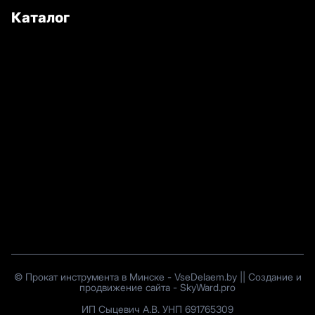
Каталог
©
Прокат инструмента в Минске
-
VseDelaem.by
||
Создание и
продвижение сайта
-
SkyWard.pro
ИП Сыцевич А.В. УНП 691765309