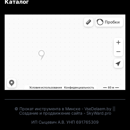
Каталог
©
Прокат инструмента в Минске
-
VseDelaem.by
||
Создание и продвижение сайта
-
SkyWard.pro
ИП Сыцевич А.В. УНП 691765309