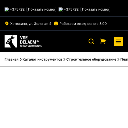
Skip
to
+375 (29)
Показать номер
+375 (29)
Показать номер
content
Хатежино, ул. Зеленая 4
Работаем ежедневно с 8:00
Главная
Каталог инструментов
Строительное оборудование
Пли