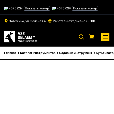
Skip
to
+375 (29)
Показать номер
+375 (29)
Показать номер
content
Хатежино, ул. Зеленая 4
Работаем ежедневно с 8:00
Главная
Каталог инструментов
Садовый инструмент
Культиват