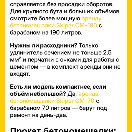
справляется без просадки оборотов.
Для крупного бута и больших объёмов
смотрите более мощную
аренду
бетономешалки Skiper CM-190
с
барабаном на 190 литров.
Нужны ли расходники?
Только
удлинитель сечением не тоньше 2,5
мм² и перчатки с очками для работы с
цементом — в комплект аренды они не
входят.
Есть ли модель компактнее, если
объём небольшой?
Да,
аренда
бетономешалки Skiper CM-70
с
барабаном 70 литров — берут под
ремонт на день-два.
Прокат бетономешалки: