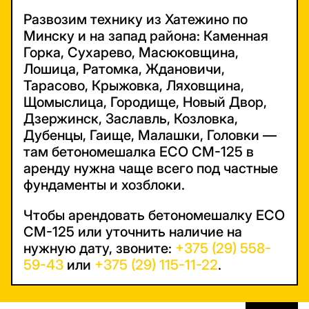
Развозим технику из Хатежино по
Минску и на запад района: Каменная
Горка, Сухарево, Масюковщина,
Лошица, Ратомка, Ждановичи,
Тарасово, Крыжовка, Ляховщина,
Щомыслица, Городище, Новый Двор,
Дзержинск, Заславль, Козловка,
Дубенцы, Гаище, Малашки, Головки —
там бетономешалка ECO CM-125 в
аренду нужна чаще всего под частные
фундаменты и хозблоки.
Чтобы арендовать бетономешалку ECO
CM-125 или уточнить наличие на
нужную дату, звоните:
+375 (29) 558-
59-43
или
+375 (29) 115-11-22
.